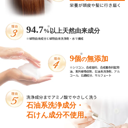
栄養が頭皮や髪に行き届く
※
94.7
%以上天然由来成分
※植物由来成分と植物由来洗浄剤・水で構成
※
9
個
無添加
の
※シリコン、合成香料、合成着色料鉱物
油、紫外線吸収剤、石油系洗浄剤、アル
コール、石鹸成分、サルフェート
洗浄成分までアミノ酸でやさしく洗う
石油系洗浄成分・
石けん成分不使用。