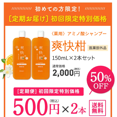
〈薬用〉アミノ酸シャンプー
爽快柑