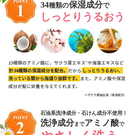
34
保湿成分
種類の
で
しっとりうるおう
15種類のアミノ酸に、サクラ葉エキス
や海藻エキスなど
※
計34種類の保湿成分を配合。
だから
しっとりうるおい、
洗っている間から指通り抜群です。
また、アミノ酸や保湿
成分が髪に栄養を与えてくれます。
※サクラ葉抽出液（保湿成分）
石油系洗浄成分・石けん成分不使用！
洗浄成分
アミノ酸
まで
で