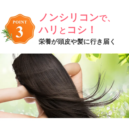
ノンシリコン
で、
ハリ
コシ！
と
栄養が頭皮や髪に行き届く