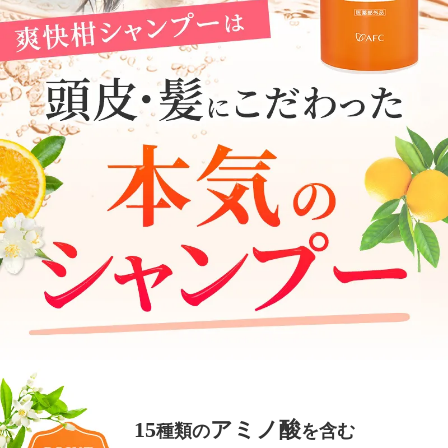
15
アミノ酸
種類の
を含む