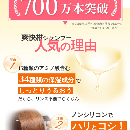
爽快柑
シャンプー
人気
理由
の
15種類のアミノ酸含む
34
種類の保湿成分
で
しっとりうるおう
だから、リンス不要でらくちん！
ノンシリコン
で、
ハリ
コシ！
と