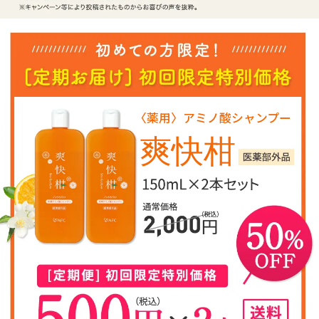
〈薬用〉アミノ酸シャンプー
爽快柑