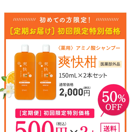
〈薬用〉アミノ酸シャンプー
爽快柑