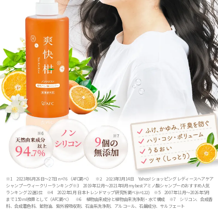
※1 2023年6月26日～27日 n=76 （AFC調べ） ※2 2023年3月14日 Yahoo! ショッピング レディースヘアケア
シャンプーウィークリーランキング※3 2019年12月～2021年8月mybestアミノ酸シャンプーのおすすめ人気
ランキング 22選1位 ※4 2022年1月 日本トレンドマップ研究所調べ(n=122) ※5 2007年11月～2026年5月
まで 150ml換算として（AFC調べ） ※6 植物由来成分と植物由来洗浄剤・水で構成 ※7 シリコン、合成香
料、合成着色料、鉱物油、紫外線吸収剤、石油系洗浄剤、アルコール、石鹸成分、サルフェート