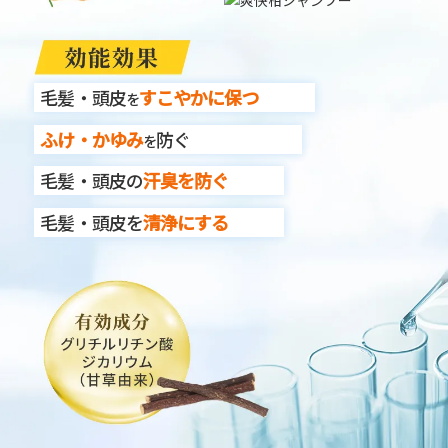
毛髪・頭皮
すこやかに保つ
を
ふけ・かゆみ
防ぐ
を
毛髪・頭皮の
汗臭を防ぐ
毛髪・頭皮を
清浄にする