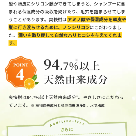
髪や頭皮にシリコン膜ができてしまうと、シャンプーに含
まれる保湿成分の吸収を妨げたり、毛穴を詰まらせてしま
うことがあります。爽快柑は
アミノ酸や保湿成分を頭皮や
髪に行き渡らせるために、ノンシリコン
にこだわりまし
た。
潤いを取り戻して自然なハリとコシを与えてくれま
す。
爽快柑は94.7%以上天然由来成分
。やさしさにこだわっ
※
ています。
※ 植物由来成分と植物由来洗浄剤、水で構成