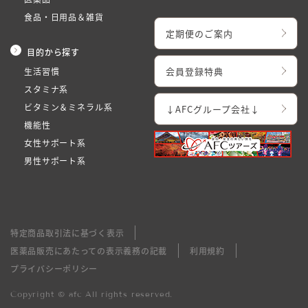
食品・日用品＆雑貨
定期便のご案内
目的から探す
会員登録特典
生活習慣
スタミナ系
ビタミン＆ミネラル系
↓AFCグループ会社↓
機能性
女性サポート系
男性サポート系
特定商品取引法に基づく表示
医薬品販売にあたっての表示義務の記載
利用規約
プライバシーポリシー
Copyright © afc All rights reserved.