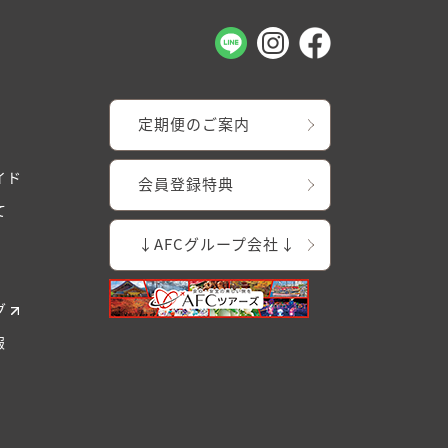
定期便のご案内
イド
会員登録特典
て
↓AFCグループ会社↓
グ
報