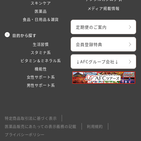
スキンケア
メディア掲載情報
医薬品
食品・日用品＆雑貨
定期便のご案内
目的から探す
会員登録特典
生活習慣
スタミナ系
ビタミン＆ミネラル系
↓AFCグループ会社↓
機能性
女性サポート系
男性サポート系
特定商品取引法に基づく表示
医薬品販売にあたっての表示義務の記載
利用規約
プライバシーポリシー