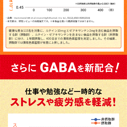
・出典：Hammond BR et al.Invest Ophthamol. Vis Sci, 55(12),8583-8589(2014)
・本文献は、研究レビューの採用論文です。※本製品を用いた臨床試験ではありません。
健康な男女115名を対象に、ルテイン10ｍｇとゼアキサンチン2mgを含む食品を摂取
する群（摂取群）、ルテイン・ゼアキサンチンを含まない食品を摂取する群（非摂取
群）に分け、１年間摂取し、400日までの黄斑色素密度を測定しました。その結果、
摂取群では黄斑色素密度が有意に上昇しました。