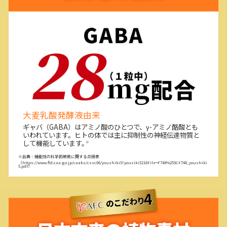
大麦乳酸発酵液由来
ギャバ（GABA）はアミノ酸のひとつで、γ-アミノ酪酸とも
いわれています。ヒトの体では主に抑制性の神経伝達物質と
して機能しています。
※
※出典：機能性の科学的根拠に関する点検表
（https://www.fld.caa.go.jp/caaks/cssc06/youshiki5?yousiki5216File=F748%255CF748_youshiki
5.pdf）