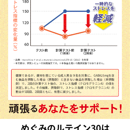
・出典：Kanehira T et al.J.Nutr.Sci.vitaminol,579-15（2011）を改変
・本文献は、研究レビューの採用論文です。※本製品を用いた臨床試験ではありません。
健康であるが、疲労を感じている成人男女９名を対象に、GABA25mgを含
む食品を摂取した場合（摂取群）と含まない食品を摂取した場合（非摂取
群）で、2回の計算テスト後の、ストレス指標（クロモグラニンA）の値を
測定しました。その結果、摂取群で、ストレス指標（クロモグラニンA）の
割合が1回目、2回目ともに、有意に減少しました。