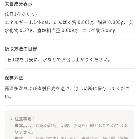
栄養成分表示
(1日1粒あたり)
エネルギー 1.14kcal、たんぱく質 0.001g、脂質 0.005g、炭
水化物 0.27g、食塩相当量 0.009g、エラグ酸 5.0mg
摂取方法の目安
1日1粒を目安に、水などでお召し上がりください。
保存方法
高温多湿および直射日光を避け、涼しい所に保存してくださ
い。
注意事項：
●本品は、疾病の診断、治療、予防を目的としたものではあ
りません。
●本品は、疾病に罹患している者、未成年者、妊産婦（妊娠