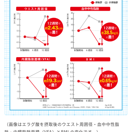
（画像はエラグ酸を摂取後のウエスト周囲径・血中中性脂
肪・内臓脂肪面積（VFA）とBMI の変化です。）