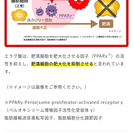
※
エラグ酸は、肥満細胞を肥大化させる因子（PPARγ
）の活
性を抑えし、
肥満細胞の肥大化を抑制させる
と言われていま
す。
（※イメージは画像をご参照ください。）
※PPARγ:Perox|some proliferator-activated receptor γ
（ペルオキシソーム増殖因子活性化受容体 γ）
脂肪酸輸送促進転写因子、脂肪細胞分化調節因子