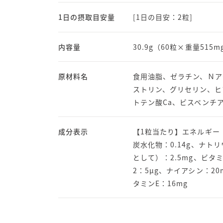
1日の摂取目安量
[1日の目安：2粒]
内容量
30.9g（60粒×重量515
原材料名
食用油脂、ゼラチン、Ｎア
ストリン、グリセリン、ヒ
トテン酸Ca、ビスベンチアミ
成分表示
【1粒当たり】エネルギー：5
炭水化物：0.14g、ナト
として）：2.5mg、ビタミ
2：5μg、ナイアシン：2
タミンE：16mg