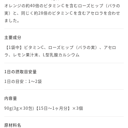
オレンジの約40倍のビタミンＣを含むローズヒップ（バラの
実）と、同じく約28倍のビタミンＣを含むアセロラを合わせ
ました。
主要成分
【1袋中】ビタミンC、ローズヒップ（バラの実）、アセロ
ラ、レモン果汁末、L型乳酸カルシウム
1日の摂取目安量
1日の目安：1〜2袋
内容量
90g(3g×30包)【15日〜1ヶ月分】×3個
原材料名