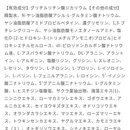
【有効成分】グリチルリチン酸ジカリウム【その他の成分】
精製水、N-ヤシ油脂肪酸アシル-L-グルタミン酸ナトリウム、
ヤシ油脂肪酸アミドプロピルベタイン、濃グリセリン、1,3-ブ
チレングリコール、ヤシ油脂肪酸モノエタノールアミド、塩
化O-[2-ヒドロキシ-3-(トリメチルアンモニオ)プロピル]ヒド
ロキシエチルセルロース、dl-ピロリドンカルボン酸ナトリウ
ム液、L-アスパラギン酸ナトリウム、DL-アラニン、アラント
イン、L-アルギニン、塩酸リジン、グリシン、L-スレオニン、
L-セリン、タウリン、L-チロシン、L-プロリン、L-イソロイシ
ン、L-バリン、L-フェニルアラニン、L-ロイシン、5'-イノシン
酸二ナトリウム、5'グアニル酸二ナトリウム、L-グルタミン
酸、L-ヒスチジン塩酸塩、サクラ葉抽出物、海藻エキス(1)、
ニンニクエキス、ローマカミツレエキス、ゴボウエキス、ア
ルニカエキス、セイヨウキズタエキス、オドリコソウエキ
ス、オランダカラシエキス、マツエキス、ローズマリーエキ
ス、トウキンセンカエキス、ヤグルマエキス、カモミラエキ
ス（１）、オトギリソウエキス、シナノキエキス、ローヤル