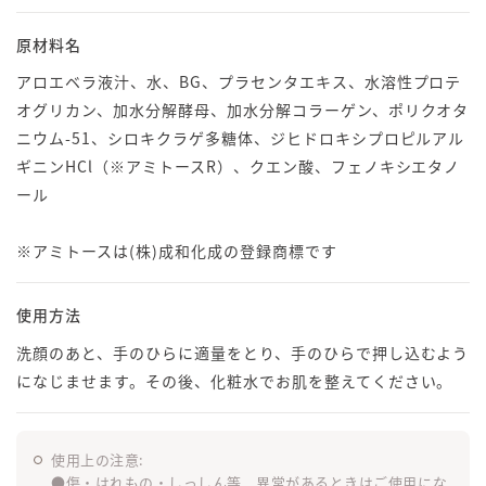
原材料名
アロエベラ液汁、水、BG、プラセンタエキス、水溶性プロテ
オグリカン、加水分解酵母、加水分解コラーゲン、ポリクオタ
ニウム-51、シロキクラゲ多糖体、ジヒドロキシプロピルアル
ギニンHCl（※アミトースR）、クエン酸、フェノキシエタノ
ール
※アミトースは(株)成和化成の登録商標です
使用方法
洗顔のあと、手のひらに適量をとり、手のひらで押し込むよう
になじませます。その後、化粧水でお肌を整えてください。
使用上の注意:
●傷・はれもの・しっしん等、異常があるときはご使用にな