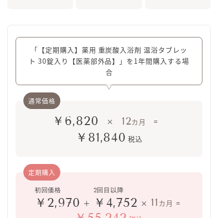
「【定期購入】薬用 重炭酸入浴剤 温浴タブレッ
ト 30錠入り【医薬部外品】」を1年間購入する場
合
￥6,820
12
×
=
カ月
￥81,840
税込
￥2,970
￥4,752
11
＋
×
カ月
=
￥55,242