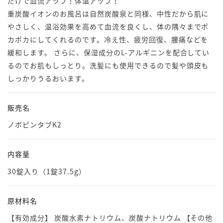
だけで血流アップ！体温アップ！
重炭酸イオンのお風呂は自然炭酸泉と同様、中性だから肌に
やさしく、温浴効果を高めて血流を良くし、体の隅々までポ
カポカにしてくれるのです。冷え性、疲労回復、腰痛などを
緩和します。 さらに、保湿成分のL-アルギニンを配合してい
るのでお肌もしっとり。洗髪にも使用できるので髪や頭皮も
しっかりうるおいます。
販売名
ノボピンタブK2
内容量
30錠入り（1錠37.5g）
原材料名
【有効成分】 炭酸水素ナトリウム、炭酸ナトリウム 【その他