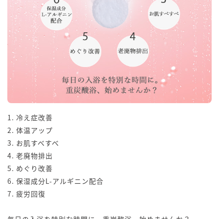
1. 冷え症改善
2. 体温アップ
3. お肌すべすべ
4. 老廃物排出
5. めぐり改善
6. 保湿成分L-アルギニン配合
7. 疲労回復