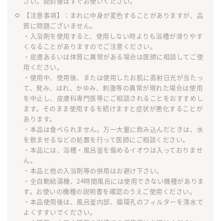
さい。開封後はすぐお使いください。
【注意事項】：まれに中身が変色することがありますが、品
質に問題ございません。
・入浴剤を使用すると、使用しない時よりも浴槽が滑りやす
くなることがありますのでご注意ください。
・皮膚あるいは体質に異常がある場合は医師に相談してご使
用ください。
・使用中、使用後、または使用したお肌に直射日光が当たっ
て、発み、はれ、かゆみ、刺激等の異常が現れた場合は使用
を中止し、皮膚科専門医等にご相談されることをおすすめし
ます。そのまま使用するを続けますと症状が悪化することが
あります。
・本品は食べられません。万一大量に飲み込んだときは、水
を飲ませるなどの処置を行って医師にご相談ください。
・本品には、浴槽・風呂釜を傷めるイオウは入っておりませ
ん。
・本品と他の入浴剤等の併用はお避け下さい。
・全自動給湯機、24時間風呂には使用できない機種がありま
す。お使いの機種の説明書を確認のうえご使用ください。
・本品使用後は、風呂釜内部、循環孔のフィルターを清水で
よくすすいでください。