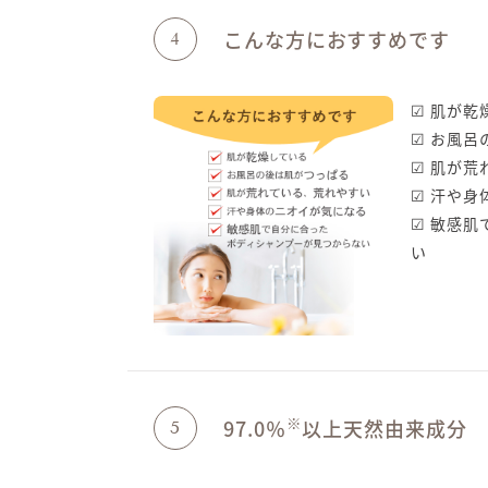
こんな方におすすめです
4
☑ 肌が乾
☑ お風呂
☑ 肌が
☑ 汗や
☑ 敏感
い
※
97.0％
以上天然由来成分
5