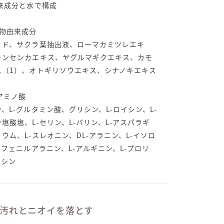
由来成分と水で構成
物由来成分
ミド、サクラ葉抽出液、ローマカミツレエキ
キンセンカエキス、ヤグルマギクエキス、カモ
ス（1）、オトギリソウエキス、シナノキエキス
アミノ酸
、L-グルタミン酸、グリシン、L-ロイシン、L-
塩酸塩、L-セリン、L-バリン、L-アスパラギ
ウム、L-スレオニン、DL-アラニン、L-イソロ
-フェニルアラニン、L-アルギニン、L-プロリ
ロシン
汚れとニオイを落とす