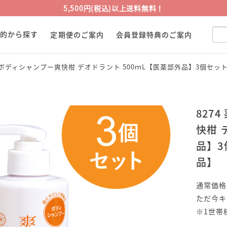
5,500円(税込)以上送料無料！
目的から探す
定期便のご案内
会員登録特典のご案内
ノ酸ボディシャンプー爽快柑 デオドラント 500ｍL【医薬部外品】3個セ
827
快柑 
品】3
品】
通常価格
ただ今キ
※1世帯