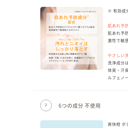
※ 有効成
肌あれ予
肌あれ予
激性で敏
やさしい
洗浄成分
体臭・汗
ルフェノール
6つの成分 不使用
7
爽快柑 