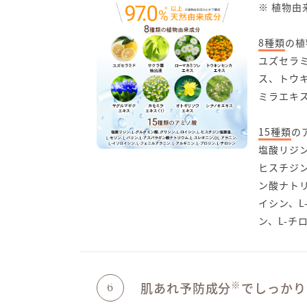
※ 植物
8種類
の植
ユズセラ
ス、トウ
ミラエキ
15種類
の
塩酸リジン
ヒスチジン
ン酸ナトリ
イシン、L
ン、L-チ
※
肌あれ予防成分
でしっかり
6