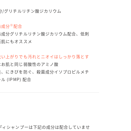
分/グリチルリチン酸ジカリウム
※
防成分
配合
防成分グリチルリチン酸ジカリウム配合、低刺
感肌にもオススメ
洗い上がりでも汚れとニオイはしっかり落とす
はお肌と同じ弱酸性のアミノ酸
臭、にきびを防ぐ、殺菌成分イソプロピルメチ
 (IPMP) 配合
ボディシャンプーは下記の成分は配合していませ