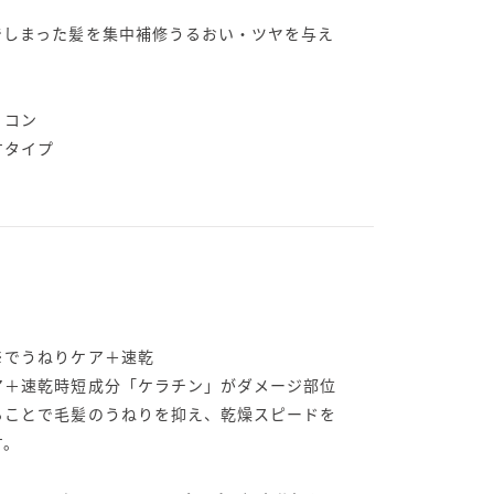
でしまった髪を集中補修うるおい・ツヤを与え
リコン
すタイプ
※でうねりケア＋速乾
ア＋速乾時短成分「ケラチン」がダメージ部位
ることで毛髪のうねりを抑え、乾燥スピードを
す。