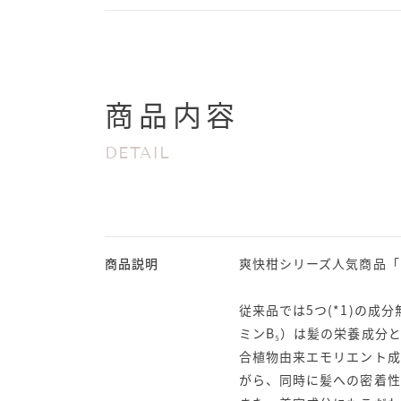
商品内容
DETAIL
商品説明
爽快柑シリーズ人気商品「
従来品では5つ(*1)の成
ミンB₅）は髪の栄養成分
合植物由来エモリエント成
がら、同時に髪への密着性