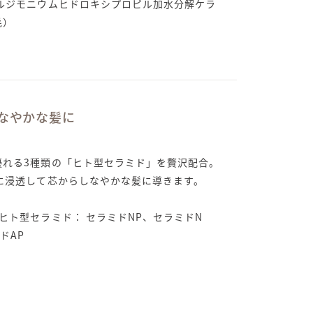
アルジモニウムヒドロキシプロピル加水分解ケラ
毛）
なやかな髪に
優れる3種類の「ヒト型セラミド」を贅沢配合。
本に浸透して芯からしなやかな髪に導きます。
ヒト型セラミド： セラミドNP、セラミドN
ドAP