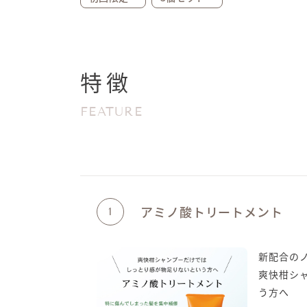
特徴
FEATURE
アミノ酸トリートメント
1
新配合の
爽快柑シ
う方へ