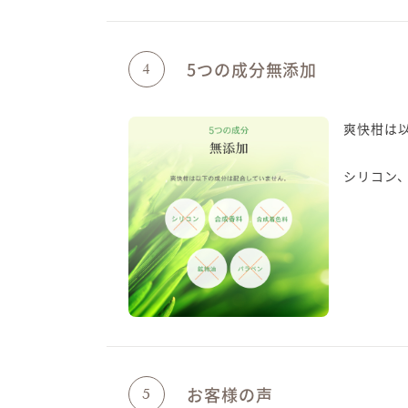
5つの成分無添加
4
爽快柑は
シリコン
お客様の声
5