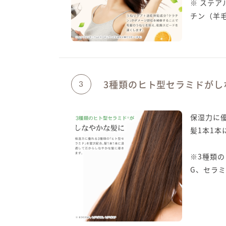
※ ステ
チン（羊
3種類のヒト型セラミドがし
3
保湿力に
髪1本1
※3種類の
G、セラミ