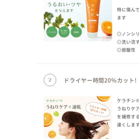
特に傷ん
ます
◎ノンシ
◎洗い流
◎弱酸性
ドライヤー時間20％カット!
2
ケラチン
うねりケ
を補修す
速くしま