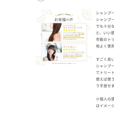
シャンプ
シャンプ
でも十分
と、いい
市販のト
地よく使
すごく良
シャンプ
てトリー
使えば使
う手放せま
※個人の感
はイメー