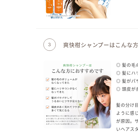
爽快柑シャンプーはこんな
3
◎ 髪の
◎ 髪に
◎ 髪が
◎ 頭皮
髪の分け
ように感
が原因。
いヘアス