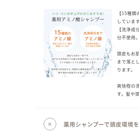
【15種
していま
【洗浄成
分不使用
頭皮もお
まで落と
ります。
爽快柑の
す。髪や
薬用シャンプーで頭皮環境
6