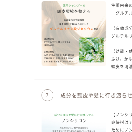
生薬由来
「グルチ
【有効成
グルチル
【効能・
ふけ。か
頭皮を清
成分を頭皮や髪に行き渡ら
7
【ノンシ
爽快柑は
ためにノ