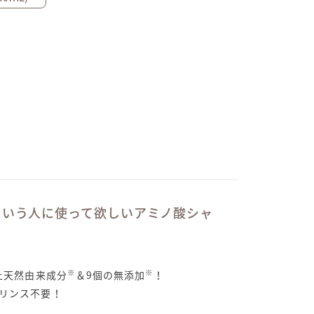
という人に使って欲しいアミノ酸シャ
※
※
以上天然由来成分
＆9個の無添加
！
でリンス不要！