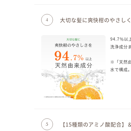
大切な髪に爽快柑のやさし
4
94.7％
洗浄成分
※「天然
水で構成
【15種類のアミノ酸配合】
5