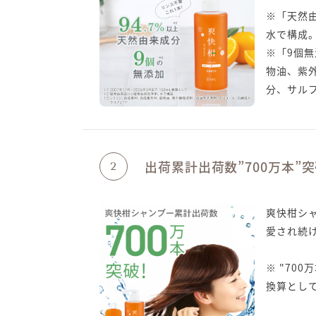
※「天然
水で構成
※「9個
物油、紫
分、サル
出荷累計出荷数”700万本”
2
爽快柑シャ
愛され続け
※ "700
換算とし