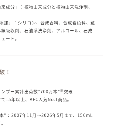
由来成分」：植物由来成分と植物由来洗浄剤、
。
無添加」：シリコン、合成香料、合成着色料、鉱
外線吸収剤、石油系洗浄剤、アルコール、石成
フェート。
突破！
※
ンプー累計出荷数”700万本”
突破！
て15年以上、AFC人気No.1商品。
万本"：2007年11月〜2026年5月まで、150mL
て。