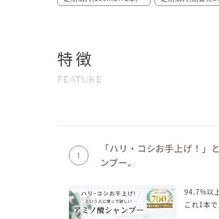
特徴
FEATURE
「ハリ・コシお手上げ！」
1
ンプー。
94.7%
これ1本