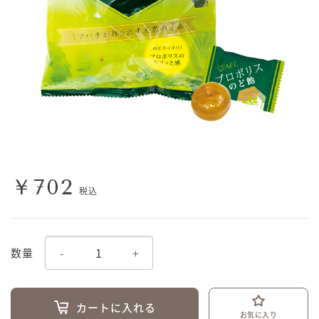
￥702
税込
-
+
数量
カートに入れる
お気に入り