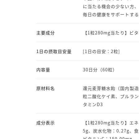
に当たる機会の少ない方、
毎日の健康をサポートする
主要成分
【1粒280mg当たり】ビタミ
1日の摂取目安量
[1日の目安：2粒]
内容量
30日分（60粒）
原材料名
還元麦芽糖水飴（国内製造
粒二酸化ケイ素、プルラン
タミンD3
成分表示
【1粒280mg当たり】エネ
5g、炭水化物：0.27g、食
ビタミンC：150.00mg