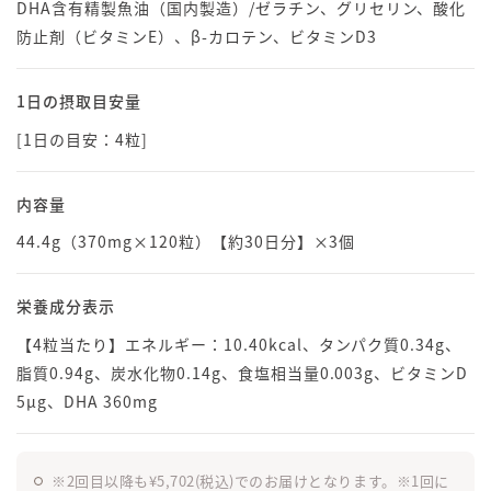
DHA含有精製魚油（国内製造）/ゼラチン、グリセリン、酸化
防止剤（ビタミンE）、β-カロテン、ビタミンD3
1日の摂取目安量
[1日の目安：4粒]
内容量
44.4g（370mg×120粒）【約30日分】×3個
栄養成分表示
【4粒当たり】エネルギー：10.40kcal、タンパク質0.34g、
脂質0.94g、炭水化物0.14g、食塩相当量0.003g、ビタミンD
5μg、DHA 360mg
※2回目以降も¥5,702(税込)でのお届けとなります。※1回に