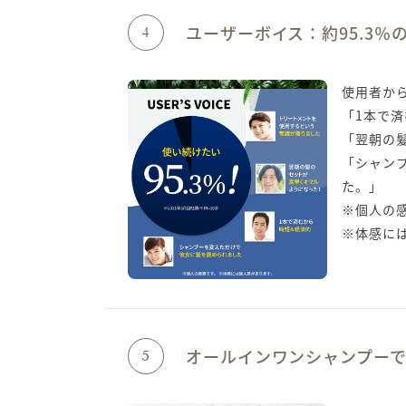
ユーザーボイス：約95.3
4
使用者か
「1本で
「翌朝の
「シャン
た。」
※個人の
※体感に
オールインワンシャンプー
5