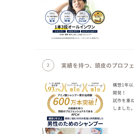
実績を持つ、頭皮のプロフェ
2
構想1年
開発！
試作を重
しました