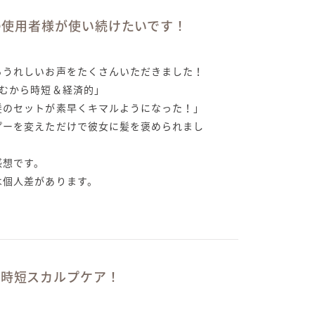
％の使用者様が使い続けたいです！
らうれしいお声をたくさんいただきました！
済むから時短＆経済的」
髪のセットが素早くキマルようになった！」
プーを変えただけで彼女に髪を褒められまし
感想です。
は個人差があります。
で時短スカルプケア！