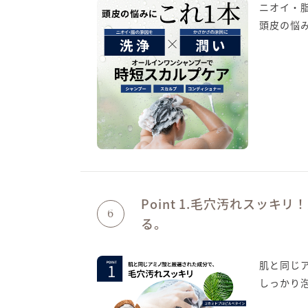
ニオイ・
頭皮の悩
Point 1.毛穴汚れスッ
6
る。
肌と同じ
しっかり