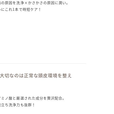
脂の原因を洗浄×かさかさの原因に潤い。
みにこれ1本で時短ケア！
キリ！大切なのは正常な頭皮環境を整え
アミノ酸と厳選された成分を贅沢配合。
泡立ち洗浄力も抜群！