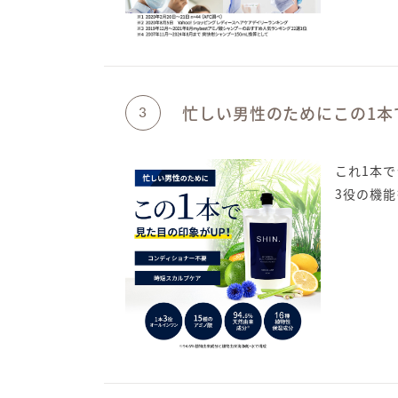
忙しい男性のためにこの1本
3
これ1本
3役の機