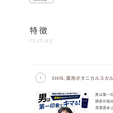
特徴
FEATURE
SHIN. 薬用ボタニカルス
1
男は第一
頭皮の悩み
清潔感あ