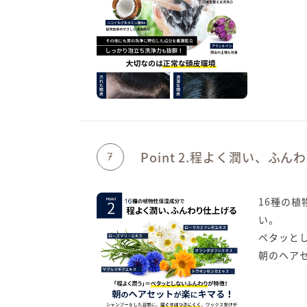
Point 2.程よく潤い、ふ
7
16種の
い。
ペタッと
朝のヘア