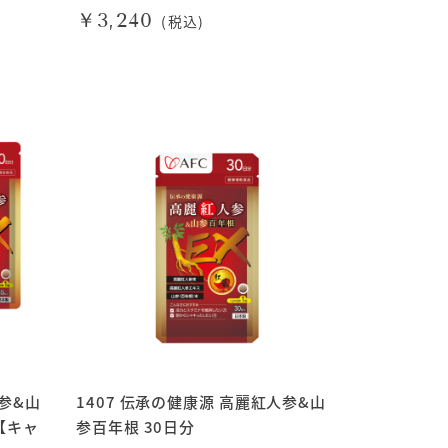
￥3,240
(税込)
人参&山
1407 伝承の健康源 高麗紅人参&山
【キャ
参百年根 30日分