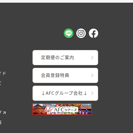
定期便のご案内
イド
会員登録特典
て
↓AFCグループ会社↓
グ
報