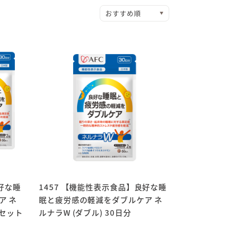
好な睡
1457 【機能性表示食品】良好な睡
ア ネ
眠と疲労感の軽減をダブルケア ネ
個セット
ルナラW (ダブル) 30日分