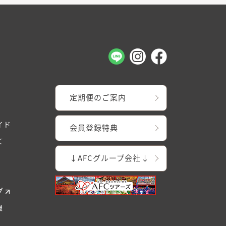
定期便のご案内
イド
会員登録特典
て
↓AFCグループ会社↓
グ
報