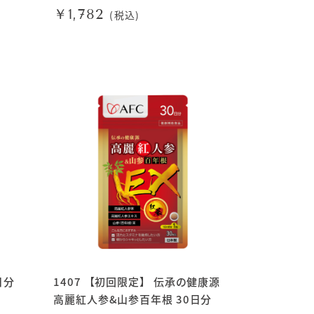
￥1,782
(税込)
日分
1407 【初回限定】 伝承の健康源
高麗紅人参&山参百年根 30日分